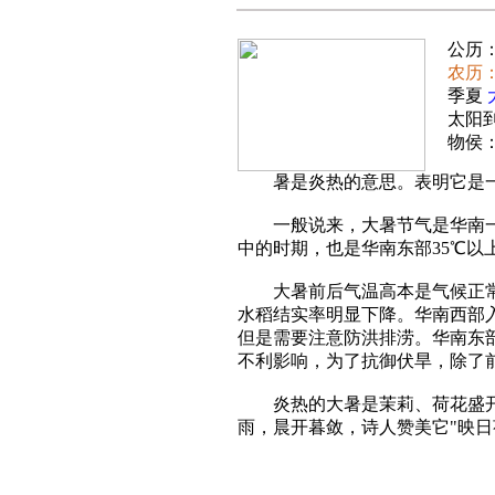
公历：2
农历
季夏
太阳到
物侯
暑是炎热的意思。表明它是一
一般说来，大暑节气是华南一年
中的时期，也是华南东部35℃以
大暑前后气温高本是气候正常的
水稻结实率明显下降。华南西部
但是需要注意防洪排涝。华南东
不利影响，为了抗御伏旱，除了
炎热的大暑是茉莉、荷花盛开的
雨，晨开暮敛，诗人赞美它"映日