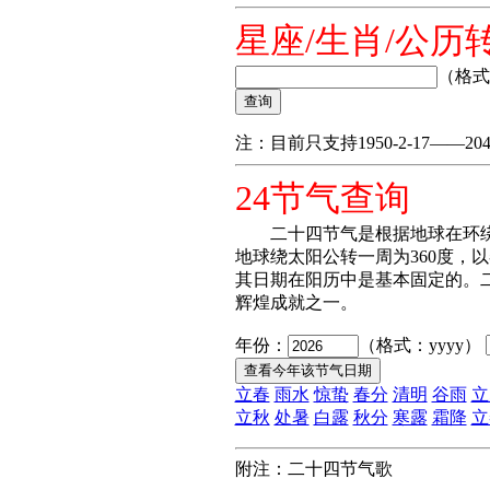
星座/生肖/公历
（格式：
注：目前只支持1950-2-17——2049
24节气查询
二十四节气是根据地球在环绕
地球绕太阳公转一周为360度，以
其日期在阳历中是基本固定的。
辉煌成就之一。
年份：
（格式：yyyy）
立春
雨水
惊蛰
春分
清明
谷雨
立
立秋
处暑
白露
秋分
寒露
霜降
立
附注：二十四节气歌