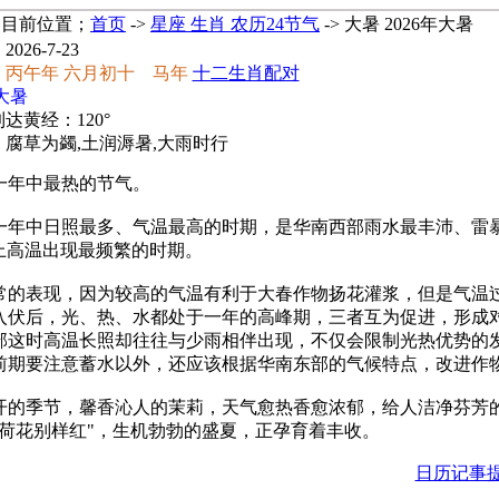
目前位置；
首页
->
星座 生肖 农历24节气
-> 大暑 2026年大暑
026-7-23
：丙午年 六月初十 马年
十二生肖配对
大暑
达黄经：120°
：腐草为蠲,土润溽暑,大雨时行
年中最热的节气。
中日照最多、气温最高的时期，是华南西部雨水最丰沛、雷暴
上高温出现最频繁的时期。
表现，因为较高的气温有利于大春作物扬花灌浆，但是气温过
入伏后，光、热、水都处于一年的高峰期，三者互为促进，形成
部这时高温长照却往往与少雨相伴出现，不仅会限制光热优势的
前期要注意蓄水以外，还应该根据华南东部的气候特点，改进作
季节，馨香沁人的茉莉，天气愈热香愈浓郁，给人洁净芬芳的
荷花别样红"，生机勃勃的盛夏，正孕育着丰收。
日历记事