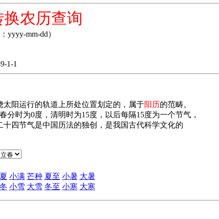
转换农历查询
yyyy-mm-dd）
-1-1
太阳运行的轨道上所处位置划定的，属于
阳历
的范畴。
春分时为0度，清明时为15度，以后每隔15度为一个节气，
二十四节气是中国历法的独创，是我国古代科学文化的
夏
小满
芒种
夏至
小暑
大暑
冬
小雪
大雪
冬至
小寒
大寒