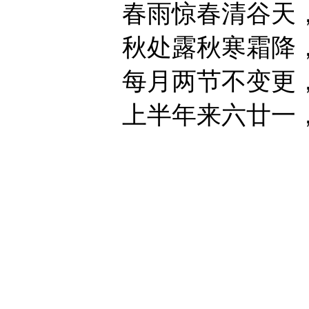
春雨惊春清谷天，夏
秋处露秋寒霜降，冬
每月两节不变更，最
上半年来六廿一，下