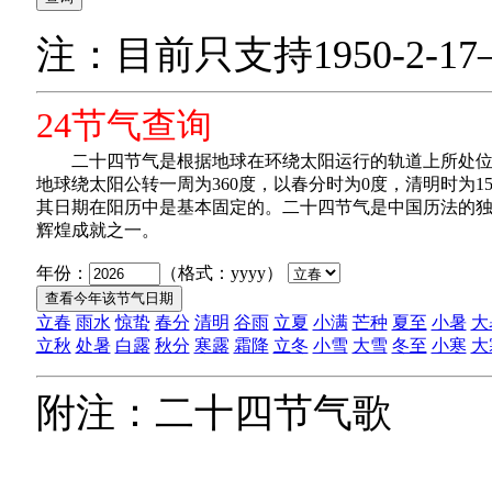
注：目前只支持1950-2-17—
24节气查询
二十四节气是根据地球在环绕太阳运行的轨道上所处位
地球绕太阳公转一周为360度，以春分时为0度，清明时为1
其日期在阳历中是基本固定的。二十四节气是中国历法的
辉煌成就之一。
年份：
（格式：yyyy）
立春
雨水
惊蛰
春分
清明
谷雨
立夏
小满
芒种
夏至
小暑
大
立秋
处暑
白露
秋分
寒露
霜降
立冬
小雪
大雪
冬至
小寒
大
附注：二十四节气歌