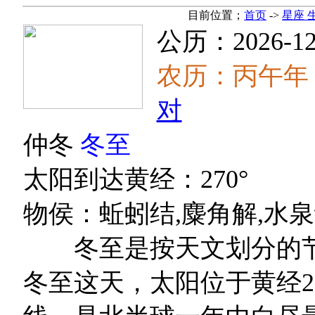
目前位置；
首页
->
星座 
公历：2026-12
农历：丙午年
对
仲冬
冬至
太阳到达黄经：270°
物侯：蚯蚓结,麋角解,水
冬至是按天文划分的节气
冬至这天，太阳位于黄经2