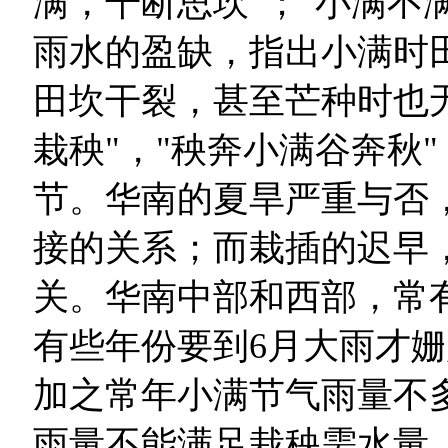
满，干断思坎"；"小满不
雨水的盈缺，指出小满时
田坎干裂，甚至芒种时也
栽秧"，"秧奔小满谷奔秋
节。华南的夏旱严重与否
接的关系；而栽插的迟早
关。华南中部和西部，常
有些年份要到6月大雨才姗
加之常年小满节气雨量不多
雨量不能满足栽秧需水量