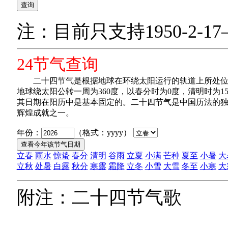
注：目前只支持1950-2-17—
24节气查询
二十四节气是根据地球在环绕太阳运行的轨道上所处位
地球绕太阳公转一周为360度，以春分时为0度，清明时为1
其日期在阳历中是基本固定的。二十四节气是中国历法的
辉煌成就之一。
年份：
（格式：yyyy）
立春
雨水
惊蛰
春分
清明
谷雨
立夏
小满
芒种
夏至
小暑
大
立秋
处暑
白露
秋分
寒露
霜降
立冬
小雪
大雪
冬至
小寒
大
附注：二十四节气歌