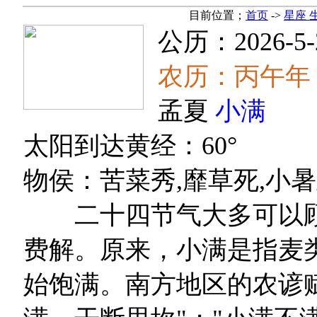
目前位置；
首页
->
星座 
公历：2026-5-
农历：丙午年
孟夏
小满
太阳到达黄经：60°
物侯：苦菜秀,靡草死,小
二十四节气大多可以顾
费解。原来，小满是指麦
始饱满。南方地区的农谚