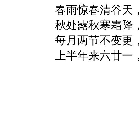
春雨惊春清谷天，夏
秋处露秋寒霜降，冬
每月两节不变更，最
上半年来六廿一，下